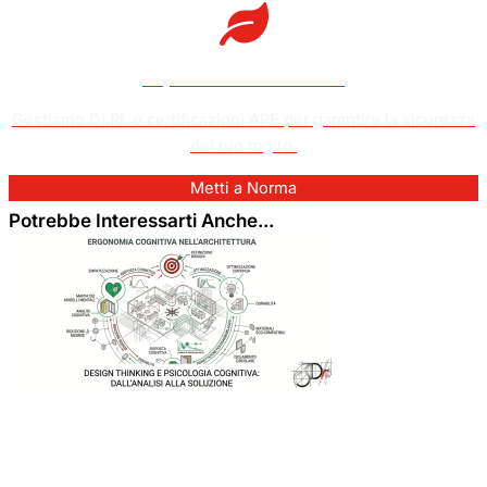
Impianti Non A Norma?
Gestiamo Di.Ri. e certificazioni APE per garantire la sicurezza
del tuo rogito.
Metti a Norma
Potrebbe Interessarti Anche...