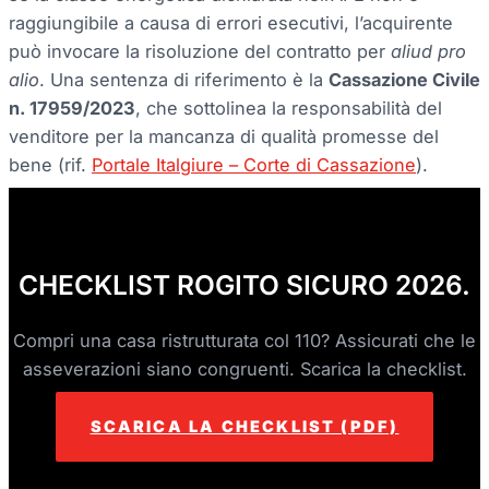
raggiungibile a causa di errori esecutivi, l’acquirente
può invocare la risoluzione del contratto per
aliud pro
alio
. Una sentenza di riferimento è la
Cassazione Civile
n. 17959/2023
, che sottolinea la responsabilità del
venditore per la mancanza di qualità promesse del
bene (rif.
Portale Italgiure – Corte di Cassazione
).
CHECKLIST ROGITO SICURO 2026.
Compri una casa ristrutturata col 110? Assicurati che le
asseverazioni siano congruenti. Scarica la checklist.
SCARICA LA CHECKLIST (PDF)